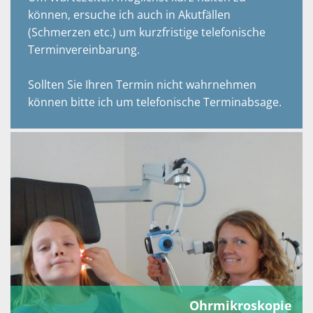
können, ersuche ich auch in Akutfällen
(Schmerzen etc.) um kurzfristige telefonische
Terminvereinbarung.
Sollten Sie Ihren Termin nicht wahrnehmen
können bitte ich um telefonische Terminabsage.
Ohrmikroskopie