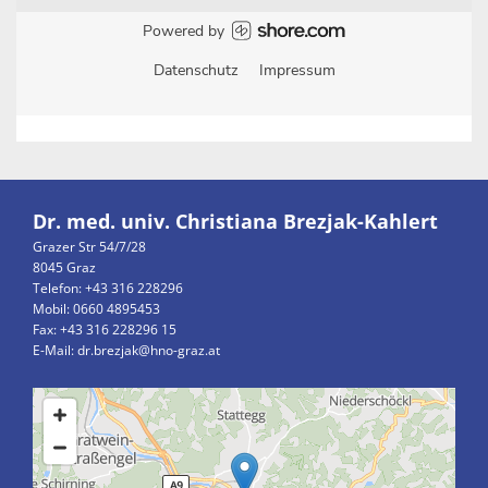
Dr. med. univ. Christiana Brezjak-Kahlert
Grazer Str 54/7/28
8045 Graz
Telefon:
+43 316 228296
Mobil: 0660 4895453
Fax: +43 316 228296 15
E-Mail:
dr.brezjak@hno-graz.at